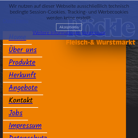
Wir nutzen auf dieser Webseite ausschließlich technisch
bedingte Session-Cookies. Tracking- und Werbecookies
werden keine erstellt.
Open menu
Akzeptieren
Weitere Informationen
Impressum
Home
Über uns
Produkte
Herkunft
Angebote
Kontakt
Jobs
Impressum