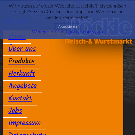
Wir nutzen auf dieser Webseite ausschließlich technisch
bedingte Session-Cookies. Tracking- und Werbecookies
werden keine erstellt.
Open menu
Akzeptieren
Weitere Informationen
Impressum
Home
Über uns
Produkte
Herkunft
Angebote
Kontakt
Jobs
Impressum